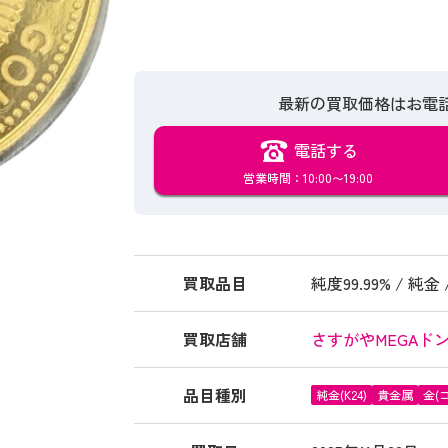
最新の買取価格は
お電
電話する
営業時間：10:00〜19:00
買取品目
純度99.99% / 純
買取店舗
さすがやMEGAド
品目種別
純金(K24)
貴金属
金(