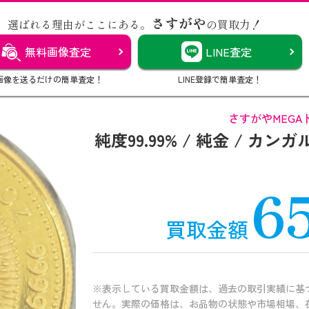
さすがや
選ばれる理由がここにある。
の買取力！
無料画像査定
LINE査定
画像を送るだけの簡単査定！
LINE登録で簡単査定！
さすがやMEGA
純度99.99% / 純金 / カ
6
買取金額
※表示している買取金額は、過去の取引実績に基
せん。実際の価格は、お品物の状態や市場相場、